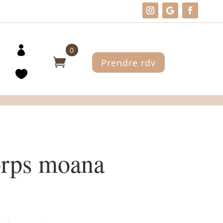
0
Prendre rdv
rps moana