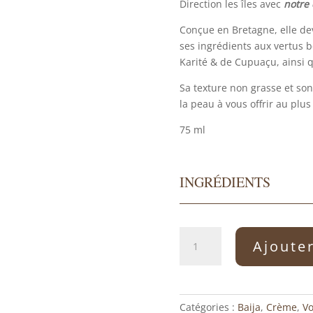
Direction les îles avec
notre
Conçue en Bretagne, elle de
ses ingrédients aux vertus b
Karité & de Cupuaçu, ainsi q
Sa texture non grasse et son
la peau à vous offrir au plus 
75 ml
INGRÉDIENTS
quantité
Ajoute
de
Crème
corps
moana
Catégories :
Baija
,
Crème
,
Vo