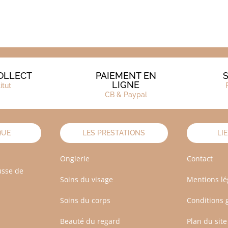
OLLECT
PAIEMENT EN
S
LIGNE
titut
CB & Paypal
QUE
LES PRESTATIONS
LI
Onglerie
Contact
usse de
Soins du visage
Mentions lé
Soins du corps
Conditions 
Beauté du regard
Plan du site