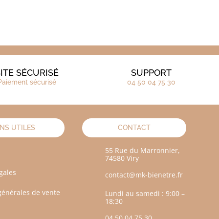
ITE SÉCURISÉ
SUPPORT
Paiement sécurisé
04 50 04 75 30
ENS UTILES
CONTACT
55 Rue du Marronnier,
74580 Viry
gales
contact@mk-bienetre.fr
générales de vente
Lundi au samedi : 9:00 –
18;30
04 50 04 75 30