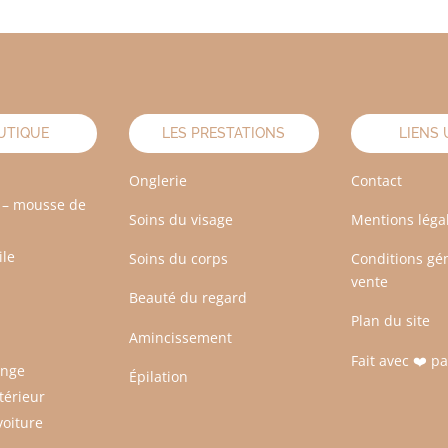
UTIQUE
LES PRESTATIONS
LIENS 
Onglerie
Contact
 – mousse de
Soins du visage
Mentions léga
ile
Soins du corps
Conditions gé
vente
Beauté du regard
Plan du site
Amincissement
Fait avec ❤️ p
inge
Épilation
térieur
voiture