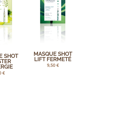
MASQUE SHOT
E SHOT
LIFT FERMETÉ
STER
9,50
€
ERGIE
0
€