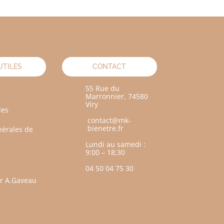
UTILES
CONTACT
55 Rue du
Marronnier, 74580
Viry
les
contact@mk-
bienetre.fr
nérales de
Lundi au samedi :
9:00 – 18;30
04 50 04 75 30
ar A.Gaveau