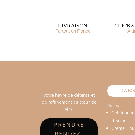
LIVRAISON
CLICK
Partout en France
À l’
LA BO
Votre havre de détente et
de raffinement au cœur de
Corps
Viry.
Gel douche
douche
PRENDRE
Crème – hu
RENDEZ-