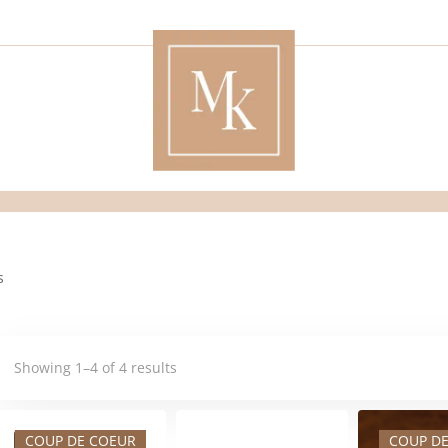
s
Showing 1–4 of 4 results
PROMO
COUP DE COEUR
COUP D