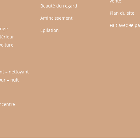
vente
Beauté du regard
Plan du site
Amincissement
Fait avec ❤️ p
inge
Épilation
térieur
voiture
t – nettoyant
ur – nuit
ncentré