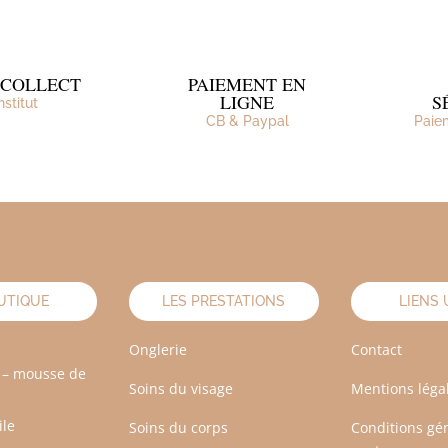
&COLLECT
PAIEMENT EN
LIGNE
S
institut
CB & Paypal
Paie
UTIQUE
LES PRESTATIONS
LIENS 
Onglerie
Contact
 – mousse de
Soins du visage
Mentions léga
ile
Soins du corps
Conditions gé