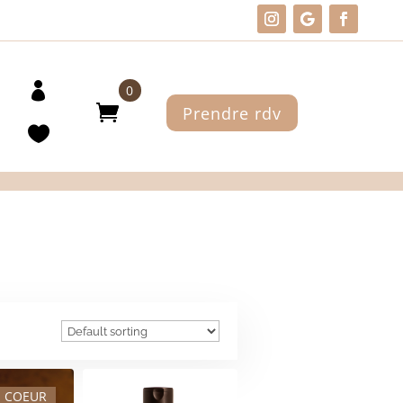
0
Prendre rdv
E COEUR