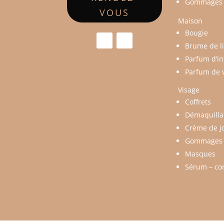
Gommages
VOUS
Maison
Bougie
Brume de l
Parfum d’in
Parfum de 
Visage
Coffrets
Démaquillan
Crème de jo
Gommages
Masques
Sérum – co