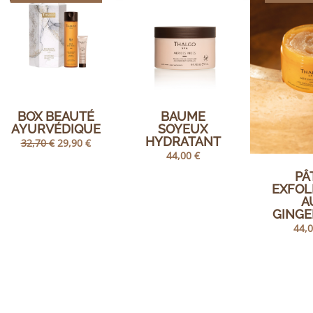
BOX BEAUTÉ
BAUME
AYURVÉDIQUE
SOYEUX
HYDRATANT
Le
Le
32,70
€
29,90
€
prix
prix
44,00
€
initial
actuel
était :
est :
PÂ
32,70 €.
29,90 €.
EXFOL
A
GING
44,