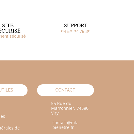
SITE
SUPPORT
ÉCURISÉ
04 50 04 75 30
ment sécurisé
UTILES
CONTACT
55 Rue du
Marronnier, 74580
Viry
les
contact@mk-
bienetre.fr
nérales de