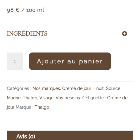
98 € / 100 ml
INGRÉDIENTS
quantité
Ajouter au panier
de
Crème
fondante
Catégories :
Nos marques
,
Crème de jour – nuit
,
Source
hydratante
Marine
,
Thalgo
,
Visage
,
Vos besoins
Étiquette :
Crème de
jour
Marque :
Thalgo
Avis (0)