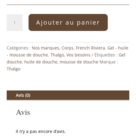
quantité
Ajouter au panier
de
Gel
douche
marin
Catégories :
Nos marques
,
Corps
,
French Riviera
,
Gel - huile
revitalisant
- mousse de douche
,
Thalgo
,
Vos besoins
Étiquettes :
Gel
douche
,
huile de douche
,
mousse de douche
Marque :
Thalgo
Avis (0)
Avis
Il n’y a pas encore d’avis.