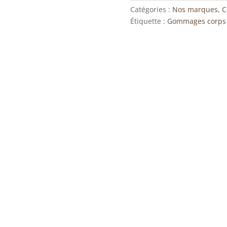
au
Catégories :
Nos marques
,
C
gingembre
Étiquette :
Gommages corps