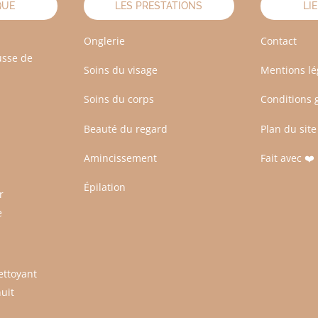
QUE
LES PRESTATIONS
LI
Onglerie
Contact
usse de
Soins du visage
Mentions lé
Soins du corps
Conditions 
Beauté du regard
Plan du site
Amincissement
Fait avec ❤
Épilation
r
e
ettoyant
uit