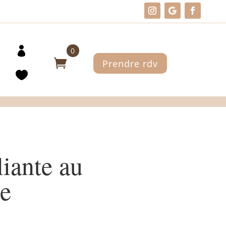
0
Prendre rdv
liante au
e