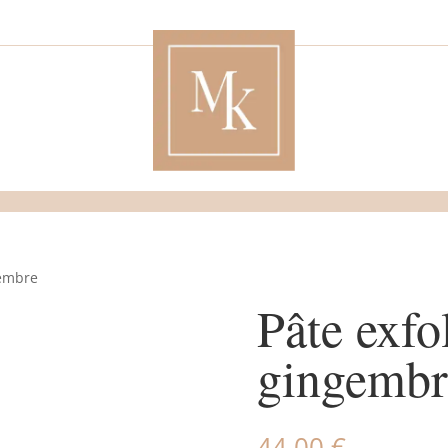
gembre
Pâte exfo
gingembr
44,00
€