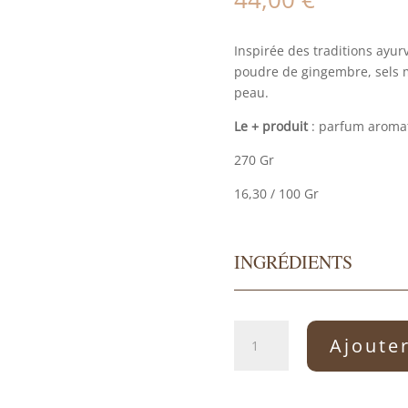
Inspirée des traditions ayur
poudre de gingembre, sels ma
peau.
Le + produit
: parfum aroma
270 Gr
16,30 / 100 Gr
INGRÉDIENTS
quantité
Ajoute
de
Pâte
exfoliante