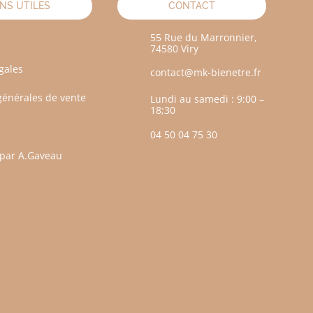
ENS UTILES
CONTACT
55 Rue du Marronnier,
74580 Viry
gales
contact@mk-bienetre.fr
générales de vente
Lundi au samedi : 9:00 –
18;30
04 50 04 75 30
️ par A.Gaveau