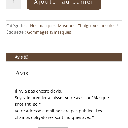
Ajouter au panier
de
Masque
shot
anti-
Catégories :
Nos marques
,
Masques
,
Thalgo
,
Vos besoins
soif
Étiquette :
Gommages & masques
Avis (0)
Avis
Il n’y a pas encore d’avis.
Soyez le premier à laisser votre avis sur “Masque
shot anti-soif”
Votre adresse e-mail ne sera pas publiée.
Les
champs obligatoires sont indiqués avec
*