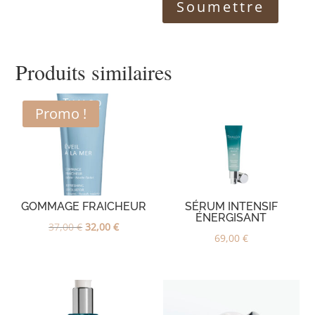
Produits similaires
Promo !
GOMMAGE FRAICHEUR
SÉRUM INTENSIF
ÉNERGISANT
Le
Le
37,00
€
32,00
€
69,00
€
prix
prix
initial
actuel
était :
est :
37,00 €.
32,00 €.