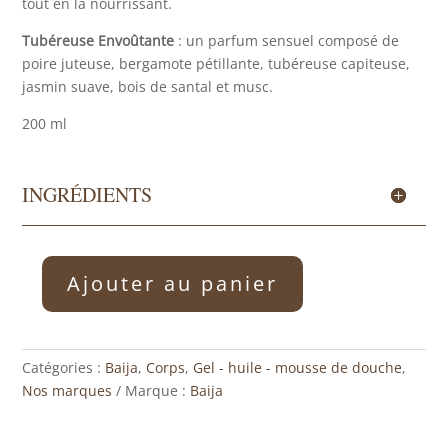
tout en la nourrissant.
Tubéreuse Envoûtante
: un parfum sensuel composé de
poire juteuse, bergamote pétillante, tubéreuse capiteuse,
jasmin suave, bois de santal et musc.
200 ml
INGRÉDIENTS
Ajouter au panier
quantité
de
Mousse
de
Catégories :
Baija
,
Corps
,
Gel - huile - mousse de douche
,
douche
Nos marques
Marque :
Baija
minuit
chéri